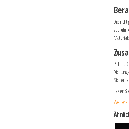
Bera
Die richt
ausführli
Materialq
Zusa
PTFE-Stüt
Dichtung
Sicherhei
Lesen Si
Weitere 
Ähnlic