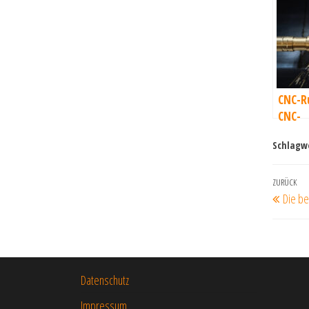
CNC-R
CNC-
Helixf
Schlagw
Beit
Vorherig
ZURÜCK
Die be
Beitrag
Datenschutz
Impressum