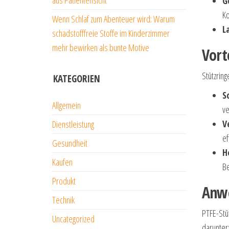
G
K
Wenn Schlaf zum Abenteuer wird: Warum
L
schadstofffreie Stoffe im Kinderzimmer
mehr bewirken als bunte Motive
Vort
Stützring
KATEGORIEN
S
Allgemein
ve
V
Dienstleistung
ef
Gesundheit
H
Kaufen
Be
Produkt
Anw
Technik
PTFE-Stü
Uncategorized
darunter