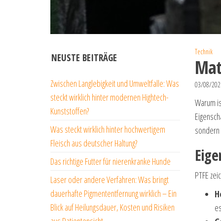
Technik
NEUSTE BEITRÄGE
Mat
Zwischen Langlebigkeit und Umweltfalle: Was
03/08/20
steckt wirklich hinter modernen Hightech-
Warum is
Kunststoffen?
Eigensch
Was steckt wirklich hinter hochwertigem
sondern a
Fleisch aus deutscher Haltung?
Eige
Das richtige Futter für nierenkranke Hunde
PTFE zei
Laser oder andere Verfahren: Was bringt
dauerhafte Pigmententfernung wirklich – Ein
H
Blick auf Heilungsdauer, Kosten und Risiken
es
aus Patientensicht