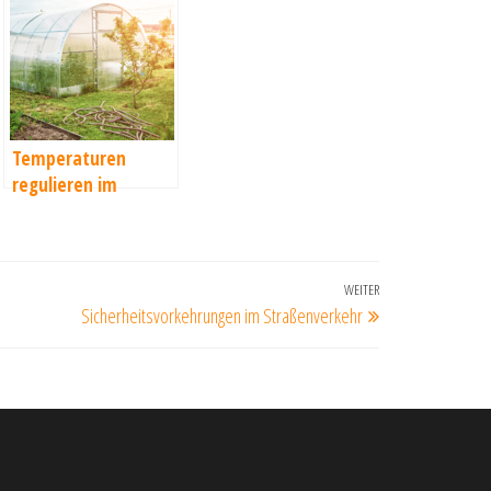
Temperaturen
regulieren im
Gewächshaus: Was
tun bei Kälte und
Hitze?
WEITER
Nächster
Sicherheitsvorkehrungen im Straßenverkehr
Beitrag