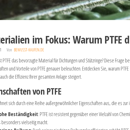
erialien im Fokus: Warum PTFE di
21
Von
BEWUSST-KAUFEN.DE
t PTFE das bevorzugte Material für Dichtungen und Stützringe? Diese Frage 
aften und Vorteile von PTFE genauer beleuchten. Entdecken Sie, warum PTFE n
uch die Effizienz Ihrer gesamten Anlage steigert.
nschaften von PTFE
chnet sich durch eine Reihe außergewöhnlicher Eigenschaften aus, die es zur 
ohe Beständigkeit
: PTFE ist resistent gegenüber einer Vielzahl von Ch
 besonders vielseitig macht.