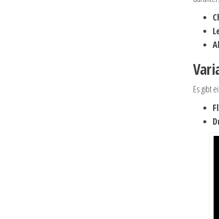
C
L
A
Vari
Es gibt 
F
D