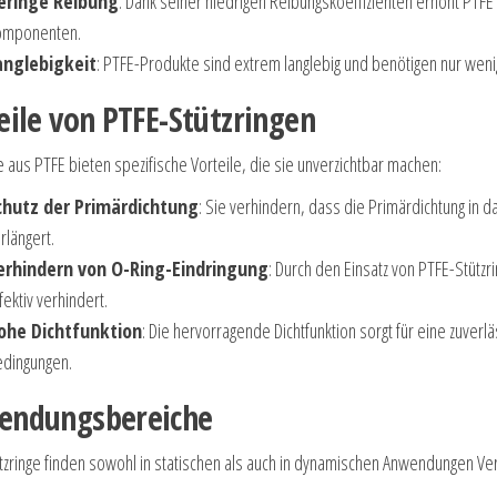
eringe Reibung
: Dank seiner niedrigen Reibungskoeffizienten erhöht PTFE
omponenten.
anglebigkeit
: PTFE-Produkte sind extrem langlebig und benötigen nur wenig
eile von PTFE-Stützringen
e aus PTFE bieten spezifische Vorteile, die sie unverzichtbar machen:
chutz der Primärdichtung
: Sie verhindern, dass die Primärdichtung in 
rlängert.
erhindern von O-Ring-Eindringung
: Durch den Einsatz von PTFE-Stützr
fektiv verhindert.
ohe Dichtfunktion
: Die hervorragende Dichtfunktion sorgt für eine zuver
dingungen.
endungsbereiche
tzringe finden sowohl in statischen als auch in dynamischen Anwendungen Ver
: