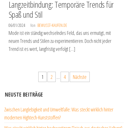
Langzeitbindung: Temporäre Trends für
Spaß und Stil
06/01/2024
Von
BEWUSST-KAUFEN.DE
Mode ist ein ständig wechselndes Feld, das uns ermutigt, mit
neuen Trends und Stilen zu experimentieren. Doch nicht jeder
Trend ist es wert, langfristig verfolgt […]
Seitennummerierung
1
2
…
4
Nächste
der
Beiträge
NEUSTE BEITRÄGE
Zwischen Langlebigkeit und Umweltfalle: Was steckt wirklich hinter
modernen Hightech-Kunststoffen?
Was steckt wirklich hinter hochwertigem Fleisch aus deutscher Haltung?