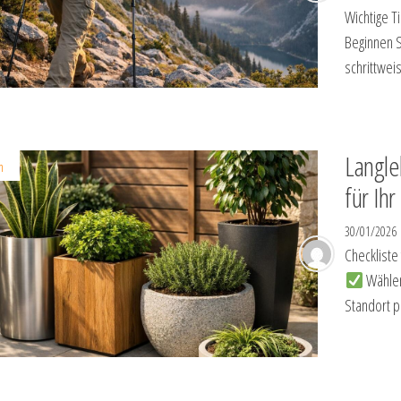
Wichtige T
Beginnen S
schrittwei
Langle
n
für Ih
30/01/2026
Checkliste
Wählen
Standort p