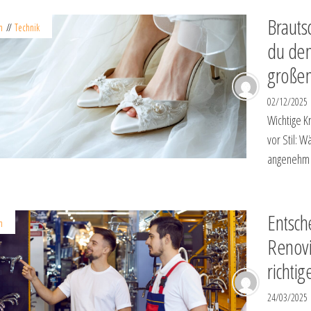
Brauts
n
Technik
du den
große
02/12/2025
Wichtige K
vor Stil: 
angenehm z
Entsch
n
Renovi
richti
24/03/2025