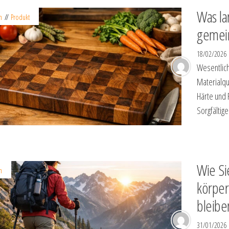
Was la
n
Produkt
gemei
18/02/2026
Wesentlic
Materialqu
Härte und 
Sorgfältig
Wie Si
n
körperl
bleibe
31/01/2026