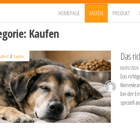
HOMEPAGE
KAUFEN
PRODUKT
egorie:
Kaufen
Das ri
dheit
Kaufen
06/05/2026
Das richti
Nierenkra
bei der Er
speziell a