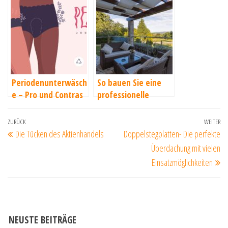
von Autos
Zigaretten-Zubehör
Periodenunterwäsch
So bauen Sie eine
e – Pro und Contras
professionelle
Überdachung
Beitragsnavigation
Vorheriger
ZURÜCK
WEITER
Nä
Die Tücken des Aktienhandels
Doppelstegplatten- Die perfekte
Beitrag
Be
Überdachung mit vielen
Einsatzmöglichkeiten
NEUSTE BEITRÄGE