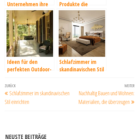
Unternehmen ihre
Produkte die
Arbeitsprozesse
bessere Wahl sind
Ideen für den
Schlafzimmer im
perfekten Outdoor-
skandinavischen Stil
Bereich: Ein
einrichten
Rückzugsort für
Beitragsnavigation
Vorheriger
ZURÜCK
WEITER
Nä
entspannte Stunden
Schlafzimmer im skandinavischen
Nachhaltig Bauen und Wohnen:
Beitrag
Be
im Freien
Stil einrichten
Materialien, die überzeugen
NEUSTE BEITRÄGE