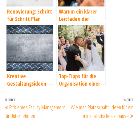
Renovierung: Schritt
Warum ein klarer
für Schritt Plan
Leitfaden der
Schlüssel zum
Unternehmenserfol
g ist
Kreative
Top-Tipps für die
Gestaltungsideen
Organisation einer
für DIY-Projekte mit
erfolgreichen
Metallplatten
Hochzeitsfeier
Beitragsnavigation
Vorheriger
ZURÜCK
WEITER
Nä
Effizientes Facility Management
Wie man Platz schafft: Ideen für ein
Beitrag
Be
für Unternehmen
minimalistisches Zuhause