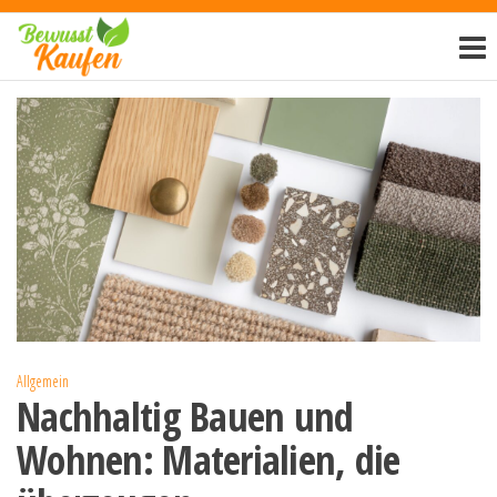
Zum
Bewusst-
Inhalt
kaufen.de
springen
Allgemein
Nachhaltig Bauen und
Wohnen: Materialien, die