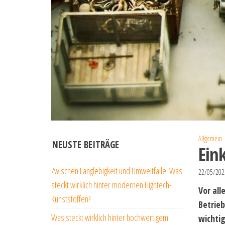
Allgemein
NEUSTE BEITRÄGE
Ein
Zwischen Langlebigkeit und Umweltfalle: Was
22/05/20
steckt wirklich hinter modernen Hightech-
Vor al
Kunststoffen?
Betrieb
Was steckt wirklich hinter hochwertigem
wichtig