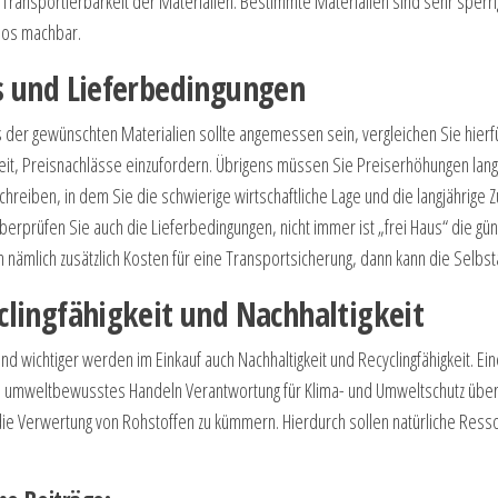
 Transportierbarkeit der Materialien. Bestimmte Materialien sind sehr sperr
os machbar.
s und Lieferbedingungen
s der gewünschten Materialien sollte angemessen sein, vergleichen Sie hierf
it, Preisnachlässe einzufordern. Übrigens müssen Sie Preiserhöhungen langjä
hreiben, in dem Sie die schwierige wirtschaftliche Lage und die langjährig
berprüfen Sie auch die Lieferbedingungen, nicht immer ist „frei Haus“ die gün
 nämlich zusätzlich Kosten für eine Transportsicherung, dann kann die Selbsta
clingfähigkeit und Nachhaltigkeit
d wichtiger werden im Einkauf auch Nachhaltigkeit und Recyclingfähigkeit. 
h umweltbewusstes Handeln Verantwortung für Klima- und Umweltschutz übern
die Verwertung von Rohstoffen zu kümmern. Hierdurch sollen natürliche Res