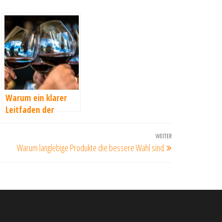
Warum ein klarer
Leitfaden der
Schlüssel zum
Unternehmenserfol
WEITER
Nächster
g ist
Warum langlebige Produkte die bessere Wahl sind
Beitrag