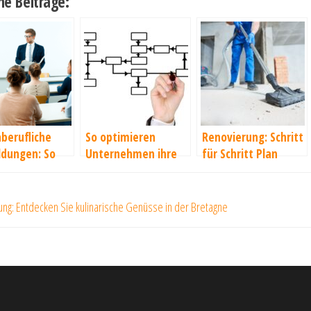
he Beiträge:
berufliche
So optimieren
Renovierung: Schritt
ldungen: So
Unternehmen ihre
für Schritt Plan
Sie es an
Arbeitsprozesse
ragsnavigation
er
tung: Entdecken Sie kulinarische Genüsse in der Bretagne