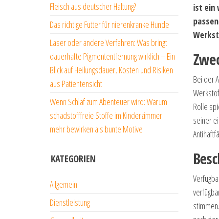
Fleisch aus deutscher Haltung?
ist ein
passend
Das richtige Futter für nierenkranke Hunde
Werkst
Laser oder andere Verfahren: Was bringt
Zwe
dauerhafte Pigmententfernung wirklich – Ein
Blick auf Heilungsdauer, Kosten und Risiken
Bei der 
aus Patientensicht
Werkstoff
Wenn Schlaf zum Abenteuer wird: Warum
Rolle sp
schadstofffreie Stoffe im Kinderzimmer
seiner ei
mehr bewirken als bunte Motive
Antihaft
Besc
KATEGORIEN
Verfügba
Allgemein
verfügbar
Dienstleistung
stimmen. 