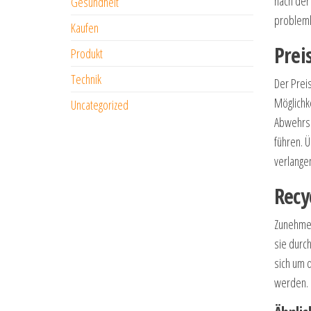
nach der
Gesundheit
probleml
Kaufen
Prei
Produkt
Technik
Der Prei
Möglichke
Uncategorized
Abwehrsc
führen. Ü
verlangen
Recy
Zunehmen
sie durc
sich um 
werden.